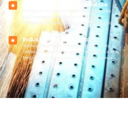
Indústria de papel e celulose
Cilindros e rolos de impressão são metalizados
para aumentar a resistência ao desgaste e
melhorar a eficiência do processo de produção.
Indústria aeroespacial
Aplica a metalização em peças críticas, como
turbinas e motores, para garantir resistência a altas
temperaturas e corrosão em ambientes severos.