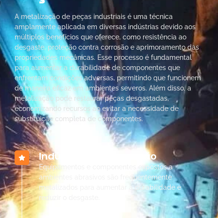
A metalização de peças industriais é uma técnica
amplamente aplicada em diversas indústrias devido aos
múltiplos benefícios que oferece, como resistência ao
desgaste, proteção contra corrosão e aprimoramento das
propriedades mecânicas. Esse processo é fundamental
para aumentar a durabilidade de componentes que
enfrentam condições adversas, permitindo que funcionem
de maneira eficaz em ambientes severos. Além disso, a
metalização pode restaurar peças desgastadas,
economizando recursos ao evitar a necessidade de
substituição completa de componentes.
Indústria de mineração
Equipamentos e componentes expostos a
ambientes abrasivos são frequentemente
metalizados para aumentar a durabilidade e
reduzir o desgaste.