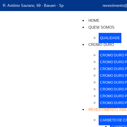
R. Antônio Saviano, 69 - Barueri - Sp
revestimento@
HOME
QUEM SOMOS
QUALIDADE
CROMO DURO
CROMO DURO P
CROMO DURO PA
CROMO DURO PA
CROMO DURO PA
CROMO DURO PA
CROMO DURO PA
CROMO DURO PA
CROMO DURO PA
REVESTIMENTO IND
CARBETO DE 