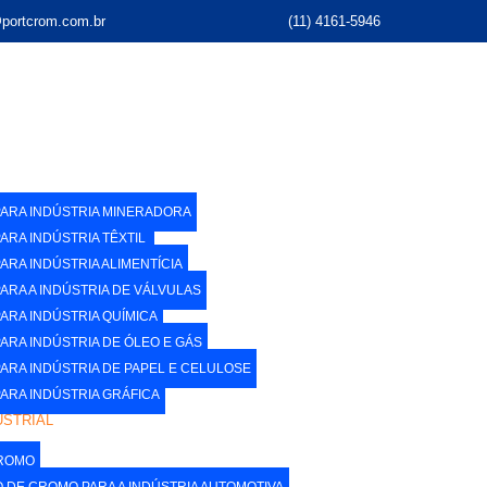
portcrom.com.br
(11) 4161-5946
ARA INDÚSTRIA MINERADORA
RA INDÚSTRIA TÊXTIL ​
RA INDÚSTRIA ALIMENTÍCIA
RA A INDÚSTRIA DE VÁLVULAS
RA INDÚSTRIA QUÍMICA
RA INDÚSTRIA DE ÓLEO E GÁS
RA INDÚSTRIA DE PAPEL E CELULOSE​
RA INDÚSTRIA GRÁFICA​
USTRIAL
CROMO